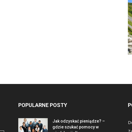
POPULARNE POSTY
P
Jak odzyskać pieniądze? –
D
gdzie szukać pomocy w
Z