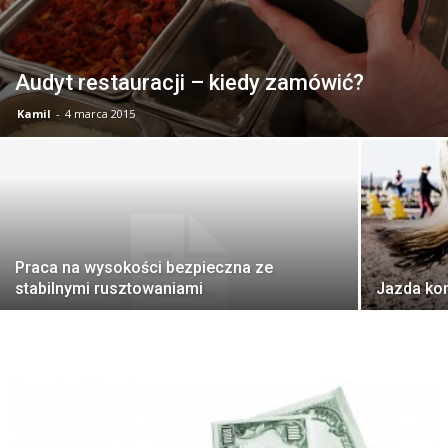
Audyt restauracji – kiedy zamówić?
Kamil
-
4 marca 2015
Praca na wysokości bezpieczna ze
stabilnymi rusztowaniami
Jazda kon