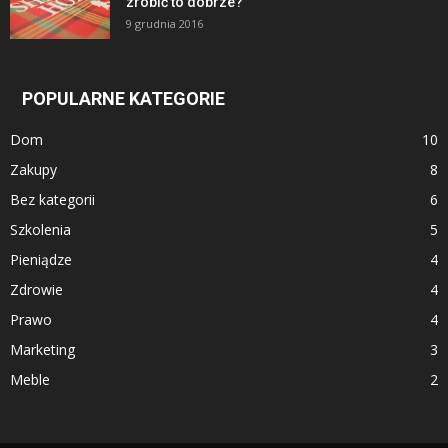
zrobić to dobrze?
9 grudnia 2016
POPULARNE KATEGORIE
Dom
10
Zakupy
8
Bez kategorii
6
Szkolenia
5
Pieniądze
4
Zdrowie
4
Prawo
4
Marketing
3
Meble
2