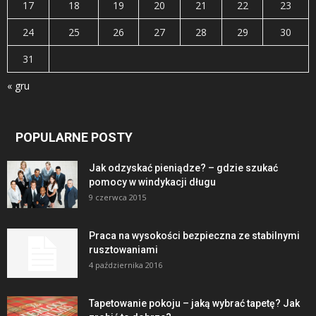
17
18
19
20
21
22
23
24
25
26
27
28
29
30
31
« gru
POPULARNE POSTY
Jak odzyskać pieniądze? – gdzie szukać
pomocy w windykacji długu
9 czerwca 2015
Praca na wysokości bezpieczna ze stabilnymi
rusztowaniami
4 października 2016
Tapetowanie pokoju – jaką wybrać tapetę? Jak