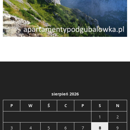
sierpień 2026
P
W
Ś
C
P
S
N
1
2
3
4
5
6
7
8
9