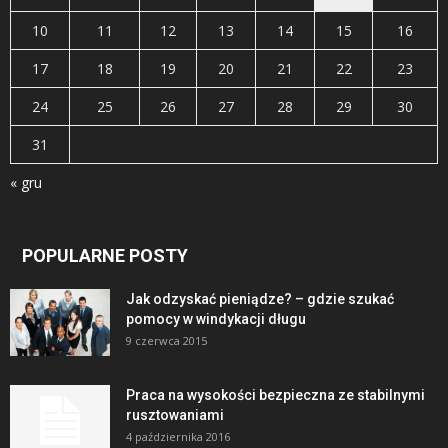
10
11
12
13
14
15
16
17
18
19
20
21
22
23
24
25
26
27
28
29
30
31
« gru
POPULARNE POSTY
Jak odzyskać pieniądze? – gdzie szukać
pomocy w windykacji długu
9 czerwca 2015
Praca na wysokości bezpieczna ze stabilnymi
rusztowaniami
4 października 2016